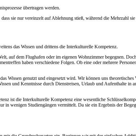
nisprozesse übertragen werden.
dass sie nur vereinzelt auf Ablehnung stieß, während die Mehrzahl sie a
tens das Wissen und drittens die Interkulturelle Kompetenz.
Welt, auf dem Flughafen oder im eigenen Wohnzimmer begegnen. Doch 
ffen haben verschiedene Folgen. Ob eine oder mehrere Personen betei
as Wissen genutzt und eingesetzt wird. Wir können uns theoretisches 
Wissen und Kenntnisse durch Dienstreisen, Urlaub und Aufenthalte in
nz ist die Interkulturelle Kompetenz eine wesentliche Schlüsselkom
r in wenigen Studiengängen vermittelt. Da sie ein Ergebnis der Begegn
en mir die Grundrechenarten ein. Beginnen wir mit der einfachen Addit