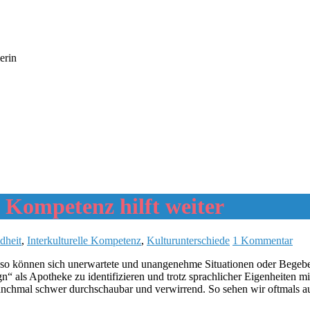
erin
 Kompetenz hilft weiter
dheit
,
Interkulturelle Kompetenz
,
Kulturunterschiede
1 Kommentar
o können sich unerwartete und unangenehme Situationen oder Begeben
als Apotheke zu identifizieren und trotz sprachlicher Eigenheiten mit
chmal schwer durchschaubar und verwirrend. So sehen wir oftmals auf