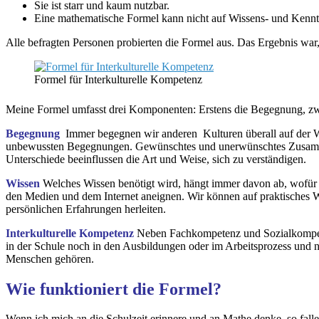
Sie ist starr und kaum nutzbar.
Eine mathematische Formel kann nicht auf Wissens- und Kennt
Alle befragten Personen probierten die Formel aus. Das Ergebnis war, 
Formel für Interkulturelle Kompetenz
Meine Formel umfasst drei Komponenten: Erstens die Begegnung, zwei
Begegnung
Immer begegnen wir anderen Kulturen überall auf der 
unbewussten Begegnungen. Gewünschtes und unerwünschtes Zusammentre
Unterschiede beeinflussen die Art und Weise, sich zu verständigen.
Wissen
Welches Wissen benötigt wird, hängt immer davon ab, wofür d
den Medien und dem Internet aneignen. Wir können auf praktisches 
persönlichen Erfahrungen herleiten.
Interkulturelle Kompetenz
Neben Fachkompetenz und Sozialkompete
in der Schule noch in den Ausbildungen oder im Arbeitsprozess und nu
Menschen gehören.
Wie funktioniert die Formel?
Wenn ich mich an die Schulzeit erinnere und an Mathe denke, so fall