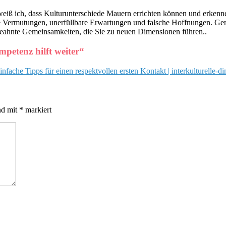
in weiß ich, dass Kulturunterschiede Mauern errichten können und erken
e Vermutungen, unerfüllbare Erwartungen und falsche Hoffnungen. Gena
ngeahnte Gemeinsamkeiten, die Sie zu neuen Dimensionen führen..
petenz hilft weiter
“
ache Tipps für einen respektvollen ersten Kontakt | interkulturelle-
nd mit
*
markiert