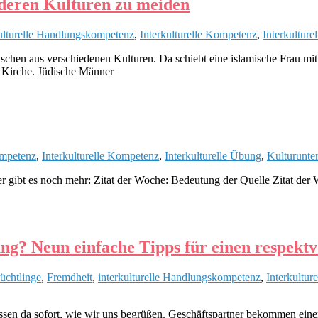
deren Kulturen zu meiden
kulturelle Handlungskompetenz
,
Interkulturelle Kompetenz
,
Interkulture
chen aus verschiedenen Kulturen. Da schiebt eine islamische Frau mit
r Kirche. Jüdische Männer
ompetenz
,
Interkulturelle Kompetenz
,
Interkulturelle Übung
,
Kulturunte
ier gibt es noch mehr: Zitat der Woche: Bedeutung der Quelle Zitat der
? Neun einfache Tipps für einen respektv
üchtlinge
,
Fremdheit
,
interkulturelle Handlungskompetenz
,
Interkultur
issen da sofort, wie wir uns begrüßen. Geschäftspartner bekommen ein