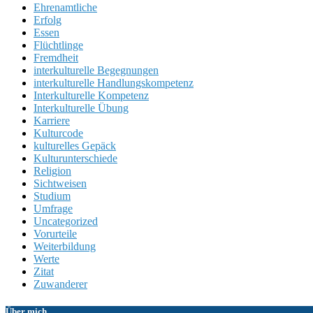
Ehrenamtliche
Erfolg
Essen
Flüchtlinge
Fremdheit
interkulturelle Begegnungen
interkulturelle Handlungskompetenz
Interkulturelle Kompetenz
Interkulturelle Übung
Karriere
Kulturcode
kulturelles Gepäck
Kulturunterschiede
Religion
Sichtweisen
Studium
Umfrage
Uncategorized
Vorurteile
Weiterbildung
Werte
Zitat
Zuwanderer
Über mich