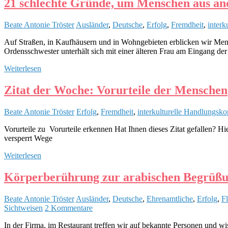
21 schlechte Gründe, um Menschen aus an
Beate Antonie Tröster
Ausländer
,
Deutsche
,
Erfolg
,
Fremdheit
,
inter
Auf Straßen, in Kaufhäusern und in Wohngebieten erblicken wir Mens
Ordensschwester unterhält sich mit einer älteren Frau am Eingang de
Weiterlesen
Zitat der Woche: Vorurteile der Menschen
Beate Antonie Tröster
Erfolg
,
Fremdheit
,
interkulturelle Handlungsk
Vorurteile zu Vorurteile erkennen Hat Ihnen dieses Zitat gefallen? H
versperrt Wege
Weiterlesen
Körperberührung zur arabischen Begrüßung
Beate Antonie Tröster
Ausländer
,
Deutsche
,
Ehrenamtliche
,
Erfolg
,
Fl
Sichtweisen
2 Kommentare
In der Firma, im Restaurant treffen wir auf bekannte Personen und w