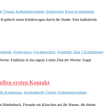
lle Übung
,
Kulturunterschiede
,
Sichtweisen
Keine Kommentare
 Kopftuch einen Kinderwagen durch die Straße. Eine katholische
rschiede
,
Sichtweisen
,
Uncategorized
,
Vorurteile
,
Zitat
2 Kommentare
 Woche: Einblicke in das eigene Leben Zitat der Woche: Angst
ollen ersten Kontakt
elle Kompetenz
,
Interkulturelle Übung
,
Kulturunterschiede
,
en Händedruck, Freunde ein Küsschen auf die Wange, die liebste