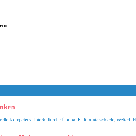
erin
enken
urelle Kompetenz
,
Interkulturelle Übung
,
Kulturunterschiede
,
Weiterbil