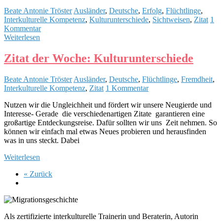
Beate Antonie Tröster
Ausländer
,
Deutsche
,
Erfolg
,
Flüchtlinge
,
Interkulturelle Kompetenz
,
Kulturunterschiede
,
Sichtweisen
,
Zitat
1
Kommentar
Weiterlesen
Zitat der Woche: Kulturunterschiede
Beate Antonie Tröster
Ausländer
,
Deutsche
,
Flüchtlinge
,
Fremdheit
,
Interkulturelle Kompetenz
,
Zitat
1 Kommentar
Nutzen wir die Ungleichheit und fördert wir unsere Neugierde und
Interesse- Gerade die verschiedenartigen Zitate garantieren eine
großartige Entdeckungsreise. Dafür sollten wir uns Zeit nehmen. So
können wir einfach mal etwas Neues probieren und herausfinden
was in uns steckt. Dabei
Weiterlesen
« Zurück
Als zertifizierte interkulturelle Trainerin und Beraterin, Autorin