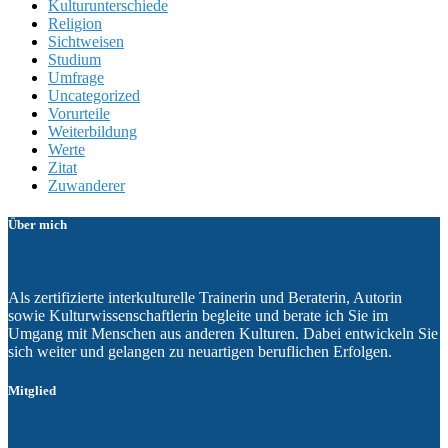
Kulturunterschiede
Religion
Sichtweisen
Studium
Umfrage
Uncategorized
Vorurteile
Weiterbildung
Werte
Zitat
Zuwanderer
Über mich
Als zertifizierte interkulturelle Trainerin und Beraterin, Autorin
sowie Kulturwissenschaftlerin begleite und berate ich Sie im
Umgang mit Menschen aus anderen Kulturen. Dabei entwickeln Sie
sich weiter und gelangen zu neuartigen beruflichen Erfolgen.
Mitglied