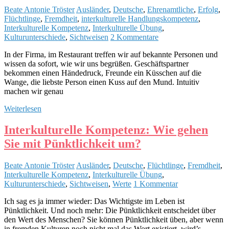
Beate Antonie Tröster
Ausländer
,
Deutsche
,
Ehrenamtliche
,
Erfolg
,
Flüchtlinge
,
Fremdheit
,
interkulturelle Handlungskompetenz
,
Interkulturelle Kompetenz
,
Interkulturelle Übung
,
Kulturunterschiede
,
Sichtweisen
2 Kommentare
In der Firma, im Restaurant treffen wir auf bekannte Personen und
wissen da sofort, wie wir uns begrüßen. Geschäftspartner
bekommen einen Händedruck, Freunde ein Küsschen auf die
Wange, die liebste Person einen Kuss auf den Mund. Intuitiv
machen wir genau
Weiterlesen
Interkulturelle Kompetenz: Wie gehen
Sie mit Pünktlichkeit um?
Beate Antonie Tröster
Ausländer
,
Deutsche
,
Flüchtlinge
,
Fremdheit
,
Interkulturelle Kompetenz
,
Interkulturelle Übung
,
Kulturunterschiede
,
Sichtweisen
,
Werte
1 Kommentar
Ich sag es ja immer wieder: Das Wichtigste im Leben ist
Pünktlichkeit. Und noch mehr: Die Pünktlichkeit entscheidet über
den Wert des Menschen? Sie können Pünktlichkeit üben, aber wenn
in fremden Kulturen noch nicht mal das Wort existiert, wird’s