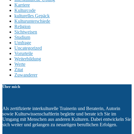
Karriere
Kulturcode
kulturelles Gepäck
Kulturunterschiede
Religion
Sichtweisen
Studium
Umfrage
Uncategorized
Vorurteile
Weiterbildung
Werte
Zitat
Zuwanderer
Über mich
Als zertifizierte interkulturelle Trainerin und Beraterin, Autorin
sowie Kulturwissenschaftlerin begleite und berate ich Sie im
Umgang mit Menschen aus anderen Kulturen. Dabei entwickeln Sie
sich weiter und gelangen zu neuartigen beruflichen Erfolgen.