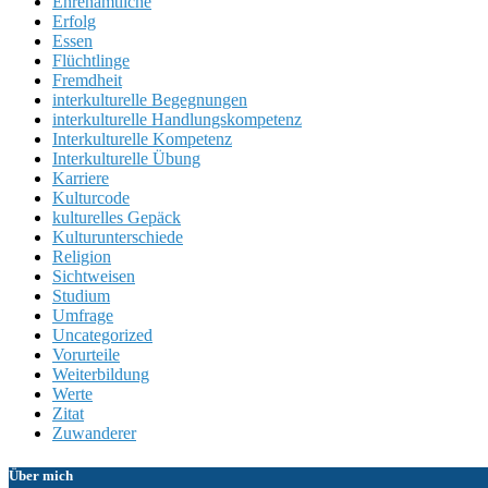
Ehrenamtliche
Erfolg
Essen
Flüchtlinge
Fremdheit
interkulturelle Begegnungen
interkulturelle Handlungskompetenz
Interkulturelle Kompetenz
Interkulturelle Übung
Karriere
Kulturcode
kulturelles Gepäck
Kulturunterschiede
Religion
Sichtweisen
Studium
Umfrage
Uncategorized
Vorurteile
Weiterbildung
Werte
Zitat
Zuwanderer
Über mich