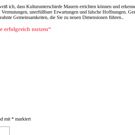
in weiß ich, dass Kulturunterschiede Mauern errichten können und erken
e Vermutungen, unerfüllbare Erwartungen und falsche Hoffnungen. Gena
ngeahnte Gemeinsamkeiten, die Sie zu neuen Dimensionen führen..
e erfolgreich nutzen
“
nd mit
*
markiert