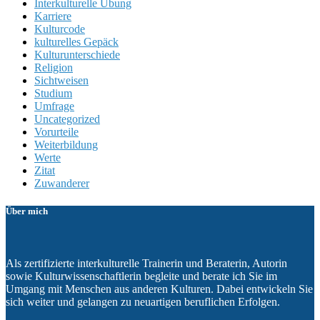
Interkulturelle Übung
Karriere
Kulturcode
kulturelles Gepäck
Kulturunterschiede
Religion
Sichtweisen
Studium
Umfrage
Uncategorized
Vorurteile
Weiterbildung
Werte
Zitat
Zuwanderer
Über mich
Als zertifizierte interkulturelle Trainerin und Beraterin, Autorin
sowie Kulturwissenschaftlerin begleite und berate ich Sie im
Umgang mit Menschen aus anderen Kulturen. Dabei entwickeln Sie
sich weiter und gelangen zu neuartigen beruflichen Erfolgen.