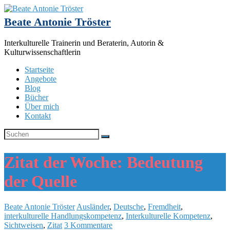
Beate Antonie Tröster
Interkulturelle Trainerin und Beraterin, Autorin &
Kulturwissenschaftlerin
Startseite
Angebote
Blog
Bücher
Über mich
Kontakt
Zitat der Woche: Bedeutung
der Quelle
Beate Antonie Tröster
Ausländer
,
Deutsche
,
Fremdheit
,
interkulturelle Handlungskompetenz
,
Interkulturelle Kompetenz
,
Sichtweisen
,
Zitat
3 Kommentare