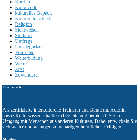
Karriere
Kulturcode
kulturelles Gepäck
Kulturunterschiede
Religion
Sichtweisen
Studium
Umfrage
Uncategorized
Vorurteile
Weiterbildung
Werte
Zitat
Zuwanderer
Über mich
Als zertifizierte interkulturelle Trainerin und Beraterin, Autorin
sowie Kulturwissenschaftlerin begleite und berate ich Sie im
Umgang mit Menschen aus anderen Kulturen. Dabei entwickeln Sie
sich weiter und gelangen zu neuartigen beruflichen Erfolgen.
Mitglied