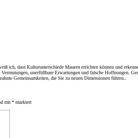
in weiß ich, dass Kulturunterschiede Mauern errichten können und erken
e Vermutungen, unerfüllbare Erwartungen und falsche Hoffnungen. Gena
ngeahnte Gemeinsamkeiten, die Sie zu neuen Dimensionen führen..
nd mit
*
markiert