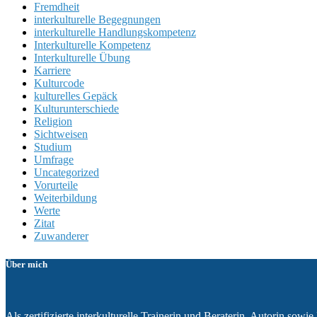
Fremdheit
interkulturelle Begegnungen
interkulturelle Handlungskompetenz
Interkulturelle Kompetenz
Interkulturelle Übung
Karriere
Kulturcode
kulturelles Gepäck
Kulturunterschiede
Religion
Sichtweisen
Studium
Umfrage
Uncategorized
Vorurteile
Weiterbildung
Werte
Zitat
Zuwanderer
Über mich
Als zertifizierte interkulturelle Trainerin und Beraterin, Autorin so