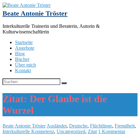
Beate Antonie Tröster
Interkulturelle Trainerin und Beraterin, Autorin &
Kulturwissenschaftlerin
Startseite
Angebote
Blog
Bücher
Über mich
Kontakt
Zitat: Der Glaube ist die
Wurzel
Beate Antonie Tröster
Ausländer
,
Deutsche
,
Flüchtlinge
,
Fremdheit
,
Interkulturelle Kompetenz
,
Uncategorized
,
Zitat
1 Kommentar