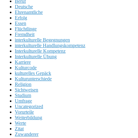
Beruf
Deutsche
Ehrenamtliche
Erfolg
Essen
Flüchtlinge
Fremdheit
interkulturelle Begegnungen
interkulturelle Handlungskompetenz
Interkulturelle Kompetenz
Interkulturelle Übung
Karriere
Kulturcode
kulturelles Gepäck
Kulturunterschiede
Religion
Sichtweisen
Studium
Umfrage
Uncategorized
Vorurteile
Weiterbildung
Werte
Zitat
Zuwanderer