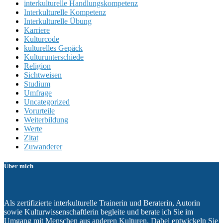
interkulturelle Handlungskompetenz
Interkulturelle Kompetenz
Interkulturelle Übung
Karriere
Kulturcode
kulturelles Gepäck
Kulturunterschiede
Religion
Sichtweisen
Studium
Umfrage
Uncategorized
Vorurteile
Weiterbildung
Werte
Zitat
Zuwanderer
Über mich
Als zertifizierte interkulturelle Trainerin und Beraterin, Autorin
sowie Kulturwissenschaftlerin begleite und berate ich Sie im
Umgang mit Menschen aus anderen Kulturen. Dabei entwickeln Sie